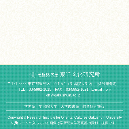
〒171-8588 東京都豊島区目白1-5-1（学習院大学内 北1号館4階）
TEL：03-5992-1015 FAX：03-5992-1021
E-mail：ori-
off@gakushuin.ac.jp
学習院
学習院大学
大学図書館
教育研究施設
Copyright © Research Institute for Oriental Cultures Gakushuin University
※
マークの入っている画像は学習院大学写真部の撮影・提供です。