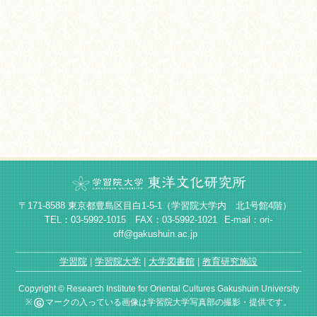
〒171-8588 東京都豊島区目白1-5-1（学習院大学内 北1号館4階）
TEL：03-5992-1015 FAX：03-5992-1021
E-mail：ori-
off@gakushuin.ac.jp
学習院
学習院大学
大学図書館
教育研究施設
Copyright © Research Institute for Oriental Cultures Gakushuin University
※
マークの入っている画像は学習院大学写真部の撮影・提供です。