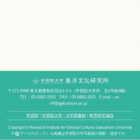
〒171-8588 東京都豊島区目白1-5-1（学習院大学内 北1号館4階）
TEL：03-5992-1015 FAX：03-5992-1021
E-mail：ori-
off@gakushuin.ac.jp
学習院
学習院大学
大学図書館
教育研究施設
Copyright © Research Institute for Oriental Cultures Gakushuin University
※
マークの入っている画像は学習院大学写真部の撮影・提供です。