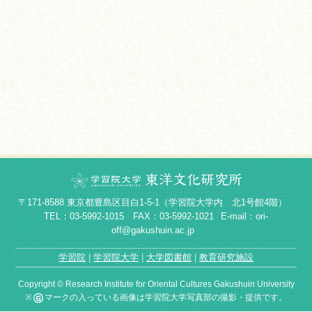
〒171-8588 東京都豊島区目白1-5-1（学習院大学内 北1号館4階）
TEL：03-5992-1015 FAX：03-5992-1021
E-mail：ori-
off@gakushuin.ac.jp
学習院
学習院大学
大学図書館
教育研究施設
Copyright © Research Institute for Oriental Cultures Gakushuin University
※
マークの入っている画像は学習院大学写真部の撮影・提供です。