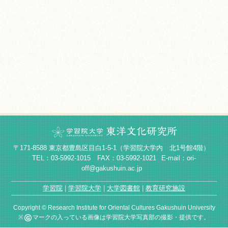
〒171-8588 東京都豊島区目白1-5-1（学習院大学内 北1号館4階）
TEL：03-5992-1015 FAX：03-5992-1021
E-mail：ori-
off@gakushuin.ac.jp
学習院
学習院大学
大学図書館
教育研究施設
Copyright © Research Institute for Oriental Cultures Gakushuin University
※
マークの入っている画像は学習院大学写真部の撮影・提供です。