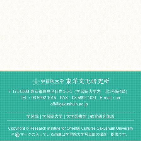
〒171-8588 東京都豊島区目白1-5-1（学習院大学内 北1号館4階）
TEL：03-5992-1015 FAX：03-5992-1021
E-mail：ori-
off@gakushuin.ac.jp
学習院
学習院大学
大学図書館
教育研究施設
Copyright © Research Institute for Oriental Cultures Gakushuin University
※
マークの入っている画像は学習院大学写真部の撮影・提供です。