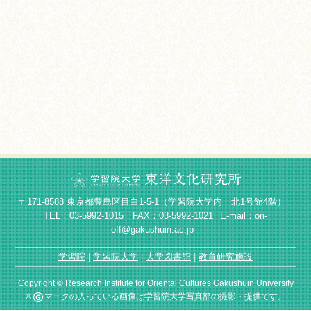
〒171-8588 東京都豊島区目白1-5-1（学習院大学内 北1号館4階）
TEL：03-5992-1015 FAX：03-5992-1021
E-mail：ori-
off@gakushuin.ac.jp
学習院
学習院大学
大学図書館
教育研究施設
Copyright © Research Institute for Oriental Cultures Gakushuin University
※
マークの入っている画像は学習院大学写真部の撮影・提供です。