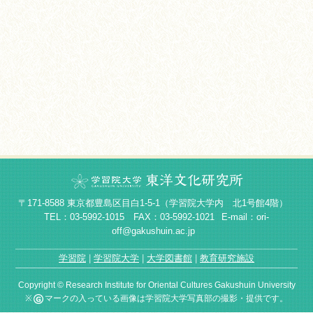
〒171-8588 東京都豊島区目白1-5-1（学習院大学内 北1号館4階）
TEL：03-5992-1015 FAX：03-5992-1021
E-mail：ori-
off@gakushuin.ac.jp
学習院
学習院大学
大学図書館
教育研究施設
Copyright © Research Institute for Oriental Cultures Gakushuin University
※
マークの入っている画像は学習院大学写真部の撮影・提供です。