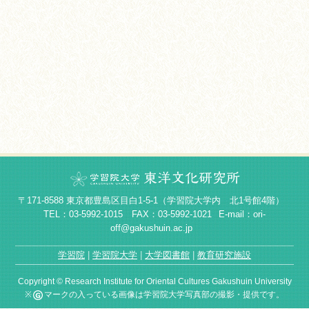
〒171-8588 東京都豊島区目白1-5-1（学習院大学内 北1号館4階）
TEL：03-5992-1015 FAX：03-5992-1021
E-mail：ori-
off@gakushuin.ac.jp
学習院
学習院大学
大学図書館
教育研究施設
Copyright © Research Institute for Oriental Cultures Gakushuin University
※
マークの入っている画像は学習院大学写真部の撮影・提供です。