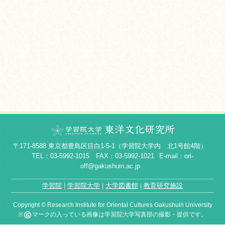
〒171-8588 東京都豊島区目白1-5-1（学習院大学内 北1号館4階）
TEL：03-5992-1015 FAX：03-5992-1021
E-mail：ori-
off@gakushuin.ac.jp
学習院
学習院大学
大学図書館
教育研究施設
Copyright © Research Institute for Oriental Cultures Gakushuin University
※
マークの入っている画像は学習院大学写真部の撮影・提供です。