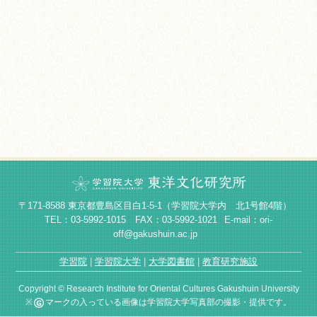
〒171-8588 東京都豊島区目白1-5-1（学習院大学内 北1号館4階）
TEL：03-5992-1015 FAX：03-5992-1021
E-mail：ori-
off@gakushuin.ac.jp
学習院
学習院大学
大学図書館
教育研究施設
Copyright © Research Institute for Oriental Cultures Gakushuin University
※
マークの入っている画像は学習院大学写真部の撮影・提供です。