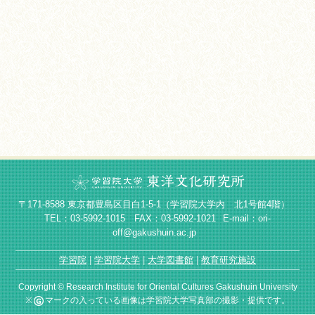
〒171-8588 東京都豊島区目白1-5-1（学習院大学内 北1号館4階）
TEL：03-5992-1015 FAX：03-5992-1021
E-mail：ori-
off@gakushuin.ac.jp
学習院
学習院大学
大学図書館
教育研究施設
Copyright © Research Institute for Oriental Cultures Gakushuin University
※
マークの入っている画像は学習院大学写真部の撮影・提供です。